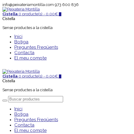
info@peixateriamontilla.com
973 600 836
Cistella
0 producte(s) -
0.00
€
0
Cistella
Sense productes a la cistella
Inici
Botiga
Preguntes Freqüents
Contacta
El meu compte
Cistella
0 producte(s) -
0.00
€
0
Cistella
Sense productes a la cistella
Inici
Botiga
Preguntes Freqüents
Contacta
El meu compte