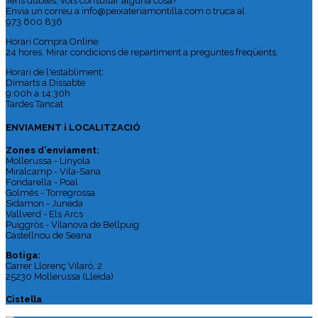
Tens dubtes, vols consultar alguna cosa?
Envia un correu a info@peixateriamontilla.com o truca al
973 600 836
Horari Compra Online:
24 hores. Mirar condicions de repartiment a preguntes freqüents.
Horari de l'establiment:
Dimarts a Dissabte
9:00h a 14:30h
Tardes Tancat
ENVIAMENT i LOCALITZACIÓ
Zones d'enviament:
Mollerussa - Linyola
Miralcamp - Vila-Sana
Fondarella - Poal
Golmés - Torregrossa
Sidamon - Juneda
Vallverd - Els Arcs
Puiggròs - Vilanova de Bellpuig
Castellnou de Seana
Botiga:
Carrer Llorenç Vilaró, 2
25230 Mollerussa (Lleida)
Cistella