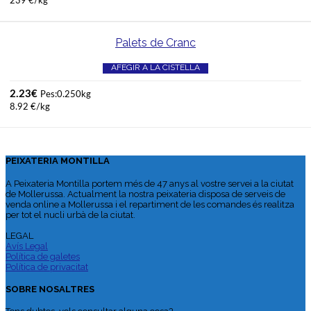
239 €/kg
Palets de Cranc
AFEGIR A LA CISTELLA
2.23
€
Pes:0.250kg
8.92 €/kg
PEIXATERIA MONTILLA
A Peixateria Montilla portem més de 47 anys al vostre servei a la ciutat
de Mollerussa. Actualment la nostra peixateria disposa de serveis de
venda online a Mollerussa i el repartiment de les comandes és realitza
per tot el nucli urbà de la ciutat.
LEGAL
Avís Legal
Política de galetes
Política de privacitat
SOBRE NOSALTRES