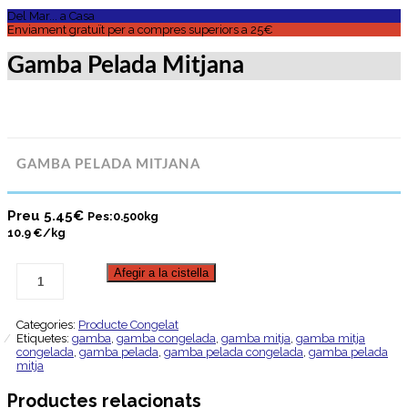
Del Mar... a Casa
Enviament gratuït per a compres superiors a 25€
Gamba Pelada Mitjana
GAMBA PELADA MITJANA
Preu
5.45
€
Pes:0.500kg
10.9 €/kg
Afegir a la cistella
Categories:
Producte Congelat
Etiquetes:
gamba
,
gamba congelada
,
gamba mitja
,
gamba mitja
congelada
,
gamba pelada
,
gamba pelada congelada
,
gamba pelada
mitja
Productes relacionats