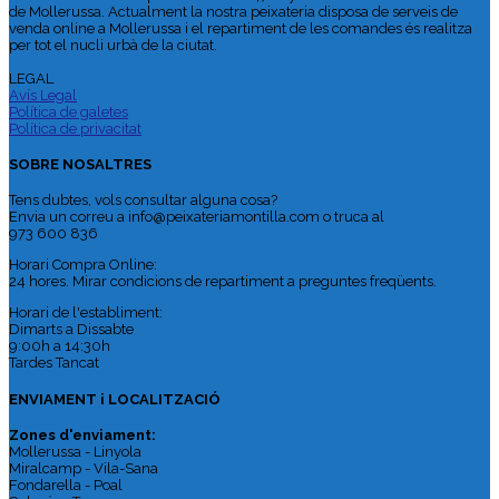
de Mollerussa. Actualment la nostra peixateria disposa de serveis de
venda online a Mollerussa i el repartiment de les comandes és realitza
per tot el nucli urbà de la ciutat.
LEGAL
Avís Legal
Política de galetes
Política de privacitat
SOBRE NOSALTRES
Tens dubtes, vols consultar alguna cosa?
Envia un correu a info@peixateriamontilla.com o truca al
973 600 836
Horari Compra Online:
24 hores. Mirar condicions de repartiment a preguntes freqüents.
Horari de l'establiment:
Dimarts a Dissabte
9:00h a 14:30h
Tardes Tancat
ENVIAMENT i LOCALITZACIÓ
Zones d'enviament:
Mollerussa - Linyola
Miralcamp - Vila-Sana
Fondarella - Poal