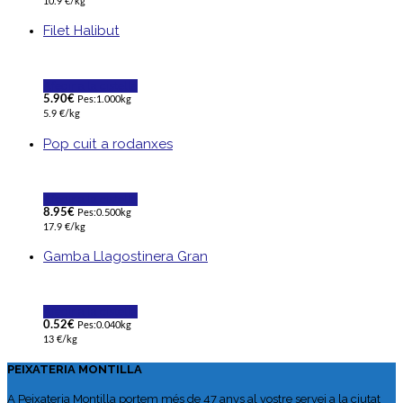
10.9 €/kg
Filet Halibut
Afegir a la cistella
5.90
€
Pes:1.000kg
5.9 €/kg
Pop cuit a rodanxes
Afegir a la cistella
8.95
€
Pes:0.500kg
17.9 €/kg
Gamba Llagostinera Gran
Afegir a la cistella
0.52
€
Pes:0.040kg
13 €/kg
PEIXATERIA MONTILLA
A Peixateria Montilla portem més de 47 anys al vostre servei a la ciutat