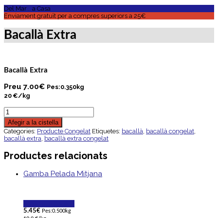
Del Mar... a Casa
Enviament gratuït per a compres superiors a 25€
Bacallà Extra
Bacallà Extra
Preu
7.00
€
Pes:0.350kg
20 €/kg
Afegir a la cistella
Categories:
Producte Congelat
Etiquetes:
bacallà
,
bacallà congelat
,
bacallà extra
,
bacallà extra congelat
Productes relacionats
Gamba Pelada Mitjana
Afegir a la cistella
5.45
€
Pes:0.500kg