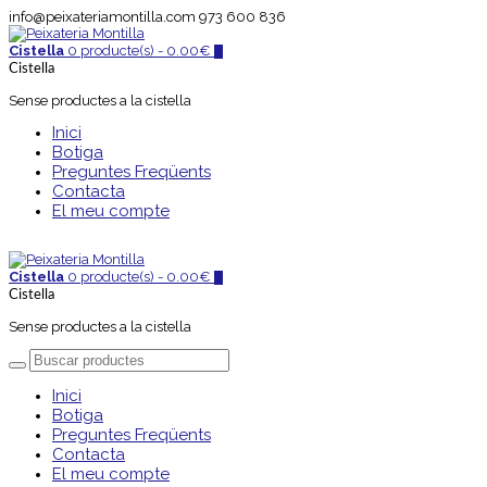
info@peixateriamontilla.com
973 600 836
Cistella
0 producte(s) -
0.00
€
0
Cistella
Sense productes a la cistella
Inici
Botiga
Preguntes Freqüents
Contacta
El meu compte
Cistella
0 producte(s) -
0.00
€
0
Cistella
Sense productes a la cistella
Inici
Botiga
Preguntes Freqüents
Contacta
El meu compte