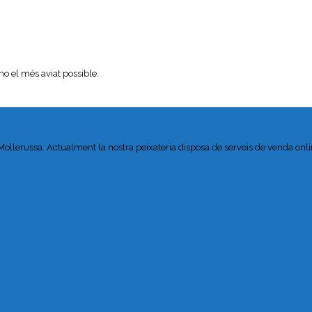
ho el més aviat possible.
 Mollerussa. Actualment la nostra peixateria disposa de serveis de venda onlin