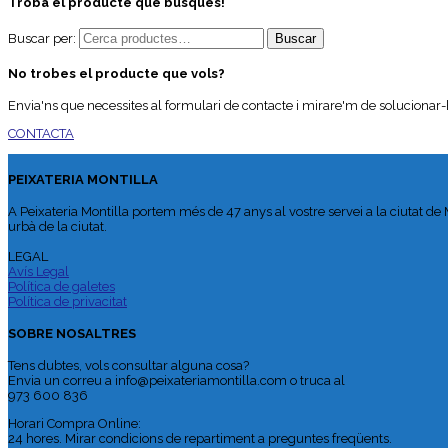
Troba el producte que busques!
Buscar per:
No trobes el producte que vols?
Envia'ns que necessites al formulari de contacte i mirare'm de solucionar-
CONTACTA
PEIXATERIA MONTILLA
A Peixateria Montilla portem més de 47 anys al vostre servei a la ciutat de
urbà de la ciutat.
LEGAL
Avís Legal
Política de galetes
Política de privacitat
SOBRE NOSALTRES
Tens dubtes, vols consultar alguna cosa?
Envia un correu a info@peixateriamontilla.com o truca al
973 600 836
Horari Compra Online:
24 hores. Mirar condicions de repartiment a preguntes freqüents.