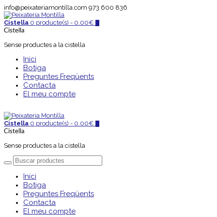
info@peixateriamontilla.com
973 600 836
Cistella
0 producte(s) -
0.00
€
0
Cistella
Sense productes a la cistella
Inici
Botiga
Preguntes Freqüents
Contacta
El meu compte
Cistella
0 producte(s) -
0.00
€
0
Cistella
Sense productes a la cistella
Inici
Botiga
Preguntes Freqüents
Contacta
El meu compte