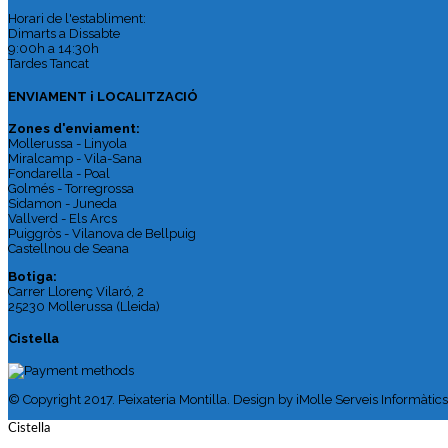
Horari de l'establiment:
Dimarts a Dissabte
9:00h a 14:30h
Tardes Tancat
ENVIAMENT i LOCALITZACIÓ
Zones d'enviament:
Mollerussa - Linyola
Miralcamp - Vila-Sana
Fondarella - Poal
Golmés - Torregrossa
Sidamon - Juneda
Vallverd - Els Arcs
Puiggròs - Vilanova de Bellpuig
Castellnou de Seana
Botiga:
Carrer Llorenç Vilaró, 2
25230 Mollerussa (Lleida)
Cistella
© Copyright 2017. Peixateria Montilla. Design by iMolle Serveis Informàtic
Cistella