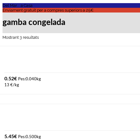
Del Mar... a Casa
Enviament gratuït per a compres superiors a 25€
gamba congelada
Mostrant 3 resultats
0.52
€
Pes:0.040kg
13 €/kg
5.45
€
Pes:0.500kg