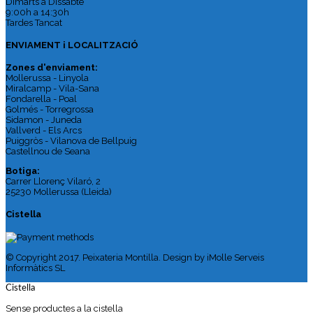
Dimarts a Dissabte
9:00h a 14:30h
Tardes Tancat
ENVIAMENT i LOCALITZACIÓ
Zones d'enviament:
Mollerussa - Linyola
Miralcamp - Vila-Sana
Fondarella - Poal
Golmés - Torregrossa
Sidamon - Juneda
Vallverd - Els Arcs
Puiggròs - Vilanova de Bellpuig
Castellnou de Seana
Botiga:
Carrer Llorenç Vilaró, 2
25230 Mollerussa (Lleida)
Cistella
© Copyright 2017. Peixateria Montilla. Design by iMolle Serveis
Informàtics SL
Cistella
Sense productes a la cistella