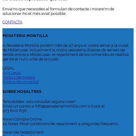
Envia'ns que necessites al formulari de contacte i mirare'm de
solucionar-ho el més aviat possible.
CONTACTA
PEIXATERIA MONTILLA
A Peixateria Montilla portem més de 47 anys al vostre servei a la ciutat
de Mollerussa. Actualment la nostra peixateria disposa de serveis de
venda online a Mollerussa i el repartiment de les comandes és realitza
per tot el nucli urbà de la ciutat.
LEGAL
Avís Legal
Política de galetes
Política de privacitat
SOBRE NOSALTRES
Tens dubtes, vols consultar alguna cosa?
Envia un correu a info@peixateriamontilla.com o truca al
973 600 836
Horari Compra Online:
24 hores. Mirar condicions de repartiment a preguntes freqüents.
Horari de l'establiment: