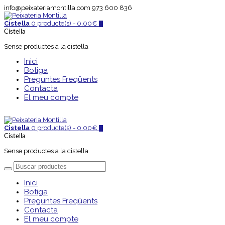
info@peixateriamontilla.com
973 600 836
Cistella
0 producte(s) -
0.00
€
0
Cistella
Sense productes a la cistella
Inici
Botiga
Preguntes Freqüents
Contacta
El meu compte
Cistella
0 producte(s) -
0.00
€
0
Cistella
Sense productes a la cistella
Inici
Botiga
Preguntes Freqüents
Contacta
El meu compte