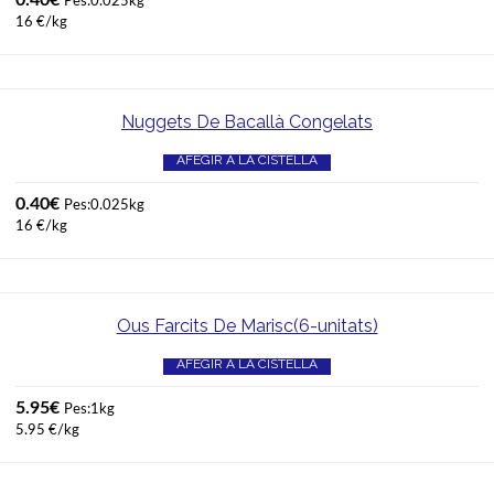
Pes:0.025kg
16 €/kg
Nuggets De Bacallà Congelats
AFEGIR A LA CISTELLA
0.40
€
Pes:0.025kg
16 €/kg
Ous Farcits De Marisc(6-unitats)
AFEGIR A LA CISTELLA
5.95
€
Pes:1kg
5.95 €/kg