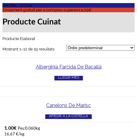
Del Mar... a Casa
Enviament gratuït per a compres superiors a 25€
Producte Cuinat
Producte Elaborat
Mostrant 1–12 de 19 resultats
Alberginia Farcida De Bacallà
LLEGIR MÉS
Canelons De Marisc
AFEGIR A LA CISTELLA
1.00
€
Pes:0.060kg
16.67 €/kg