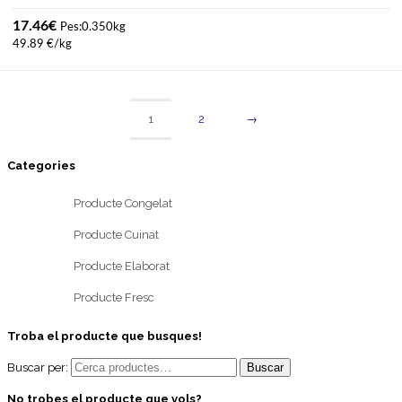
17.46
€
Pes:0.350kg
49.89 €/kg
1
2
→
Categories
Producte Congelat
Producte Cuinat
Producte Elaborat
Producte Fresc
Troba el producte que busques!
Buscar per:
No trobes el producte que vols?