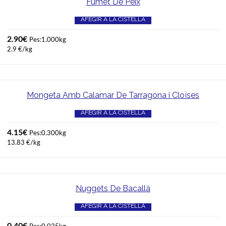
Fumet De Peix
AFEGIR A LA CISTELLA
2.90
€
Pes:1.000kg
2.9 €/kg
Mongeta Amb Calamar De Tarragona i Cloïses
AFEGIR A LA CISTELLA
4.15
€
Pes:0.300kg
13.83 €/kg
Nuggets De Bacallà
AFEGIR A LA CISTELLA
0.40
€