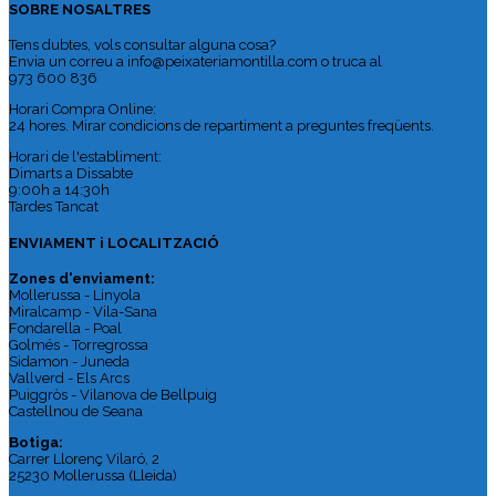
SOBRE NOSALTRES
Tens dubtes, vols consultar alguna cosa?
Envia un correu a info@peixateriamontilla.com o truca al
973 600 836
Horari Compra Online:
24 hores. Mirar condicions de repartiment a preguntes freqüents.
Horari de l'establiment:
Dimarts a Dissabte
9:00h a 14:30h
Tardes Tancat
ENVIAMENT i LOCALITZACIÓ
Zones d'enviament:
Mollerussa - Linyola
Miralcamp - Vila-Sana
Fondarella - Poal
Golmés - Torregrossa
Sidamon - Juneda
Vallverd - Els Arcs
Puiggròs - Vilanova de Bellpuig
Castellnou de Seana
Botiga:
Carrer Llorenç Vilaró, 2
25230 Mollerussa (Lleida)