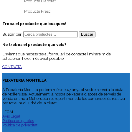
Producte Elaborat
Producte Fresc
Troba el producte que busques!
Buscar per:
No trobes el producte que vols?
Envia'ns que necessites al formulari de contacte i mirare'm de
solucionar-ho el més aviat possible.
CONTACTA
PEIXATERIA MONTILLA
A Peixateria Montilla portem més de 47 anys al vostre servei a la ciutat
de Mollerussa. Actualment la nostra peixateria disposa de serveis de
venda online a Mollerussa i el repartiment de les comandes és realitza
per tot el nucli urbà de la ciutat.
LEGAL
Avís Legal
Política de galetes
Política de privacitat