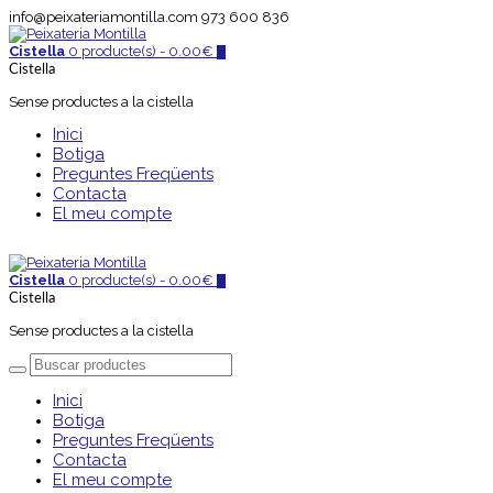
info@peixateriamontilla.com
973 600 836
Cistella
0 producte(s) -
0.00
€
0
Cistella
Sense productes a la cistella
Inici
Botiga
Preguntes Freqüents
Contacta
El meu compte
Cistella
0 producte(s) -
0.00
€
0
Cistella
Sense productes a la cistella
Inici
Botiga
Preguntes Freqüents
Contacta
El meu compte