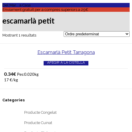
Del Mar... a Casa
Enviament gratuït per a compres superiors a 25€
escamarlà petit
Mostrant 1 resultats
Escamarlà Petit Tarragona
AFEGIR A LA CISTELLA
0.34
€
Pes:0.020kg
17 €/kg
Categories
Producte Congelat
Producte Cuinat