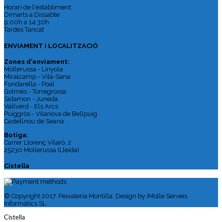
Horari de l'establiment:
Dimarts a Dissabte
9:00h a 14:30h
Tardes Tancat
ENVIAMENT i LOCALITZACIÓ
Zones d'enviament:
Mollerussa - Linyola
Miralcamp - Vila-Sana
Fondarella - Poal
Golmés - Torregrossa
Sidamon - Juneda
Vallverd - Els Arcs
Puiggròs - Vilanova de Bellpuig
Castellnou de Seana
Botiga:
Carrer Llorenç Vilaró, 2
25230 Mollerussa (Lleida)
Cistella
© Copyright 2017. Peixateria Montilla. Design by iMolle Serveis
Informàtics SL
Cistella