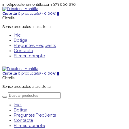
info@peixateriamontilla.com
973 600 836
Cistella
0 producte(s) -
0.00
€
0
Cistella
Sense productes a la cistella
Inici
Botiga
Preguntes Freqüents
Contacta
El meu compte
Cistella
0 producte(s) -
0.00
€
0
Cistella
Sense productes a la cistella
Inici
Botiga
Preguntes Freqüents
Contacta
El meu compte