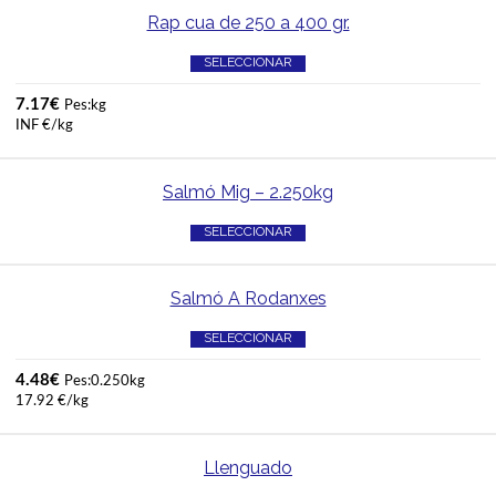
Rap cua de 250 a 400 gr.
SELECCIONAR
7.17
€
Pes:kg
INF €/kg
Salmó Mig – 2.250kg
SELECCIONAR
Salmó A Rodanxes
SELECCIONAR
4.48
€
Pes:0.250kg
17.92 €/kg
Llenguado