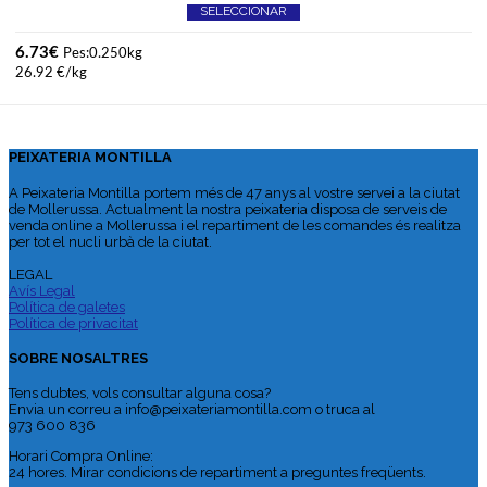
SELECCIONAR
6.73
€
Pes:0.250kg
26.92 €/kg
PEIXATERIA MONTILLA
A Peixateria Montilla portem més de 47 anys al vostre servei a la ciutat
de Mollerussa. Actualment la nostra peixateria disposa de serveis de
venda online a Mollerussa i el repartiment de les comandes és realitza
per tot el nucli urbà de la ciutat.
LEGAL
Avís Legal
Política de galetes
Política de privacitat
SOBRE NOSALTRES
Tens dubtes, vols consultar alguna cosa?
Envia un correu a info@peixateriamontilla.com o truca al
973 600 836
Horari Compra Online:
24 hores. Mirar condicions de repartiment a preguntes freqüents.