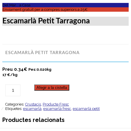
Del Mar... a Casa
Enviament gratuït per a compres superiors a 25€
Escamarlà Petit Tarragona
ESCAMARLÀ PETIT TARRAGONA
Preu
0.34
€
Pes:0.020kg
17 €/kg
Afegir a la cistella
Categories:
Crustacis
,
Producte Fresc
Etiquetes:
escamarlà
,
escamarlà fresc
,
escamarlà petit
Productes relacionats