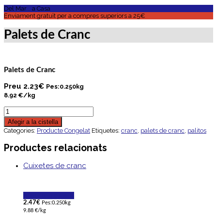
Del Mar... a Casa
Enviament gratuït per a compres superiors a 25€
Palets de Cranc
Palets de Cranc
Preu
2.23
€
Pes:0.250kg
8.92 €/kg
Afegir a la cistella
Categories:
Producte Congelat
Etiquetes:
cranc
,
palets de cranc
,
palitos
Productes relacionats
Cuixetes de cranc
Afegir a la cistella
2.47
€
Pes:0.250kg
9.88 €/kg