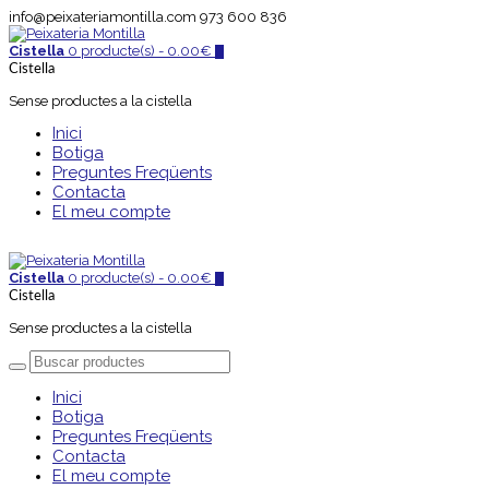
info@peixateriamontilla.com
973 600 836
Cistella
0 producte(s) -
0.00
€
0
Cistella
Sense productes a la cistella
Inici
Botiga
Preguntes Freqüents
Contacta
El meu compte
Cistella
0 producte(s) -
0.00
€
0
Cistella
Sense productes a la cistella
Inici
Botiga
Preguntes Freqüents
Contacta
El meu compte