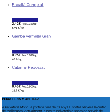
Bacallà Congelat
Afegir a la cistella
2.42
€
Pes:0.350kg
6.91 €/kg
Gamba Vermella Gran
Afegir a la cistella
0.96
€
Pes:0.020kg
48 €/kg
Calamar Rebossat
Afegir a la cistella
8.45
€
Pes:0.500kg
16.9 €/kg
PEIXATERIA MONTILLA
A Peixateria Montilla portem més de 47 anys al vostre servei a la ciutat
de Mollerussa. Actualment la nostra peixateria disposa de serveis de