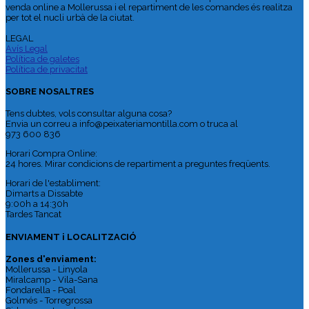
venda online a Mollerussa i el repartiment de les comandes és realitza
per tot el nucli urbà de la ciutat.
LEGAL
Avís Legal
Política de galetes
Política de privacitat
SOBRE NOSALTRES
Tens dubtes, vols consultar alguna cosa?
Envia un correu a info@peixateriamontilla.com o truca al
973 600 836
Horari Compra Online:
24 hores. Mirar condicions de repartiment a preguntes freqüents.
Horari de l'establiment:
Dimarts a Dissabte
9:00h a 14:30h
Tardes Tancat
ENVIAMENT i LOCALITZACIÓ
Zones d'enviament:
Mollerussa - Linyola
Miralcamp - Vila-Sana
Fondarella - Poal
Golmés - Torregrossa