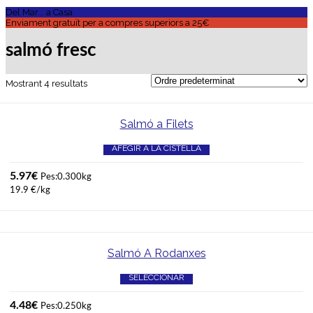
Del Mar... a Casa
Enviament gratuït per a compres superiors a 25€
salmó fresc
Mostrant 4 resultats
Salmó a Filets
AFEGIR A LA CISTELLA
5.97
€
Pes:0.300kg
19.9 €/kg
Salmó A Rodanxes
SELECCIONAR
4.48
€
Pes:0.250kg