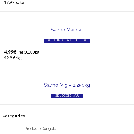
17.92 €/kg
Salmó Maridat
AFEGIR A LA CISTELLA
4.99
€
Pes:0.100kg
49.9 €/kg
Salmó Mig – 2.250kg
SELECCIONAR
Categories
Producte Congelat