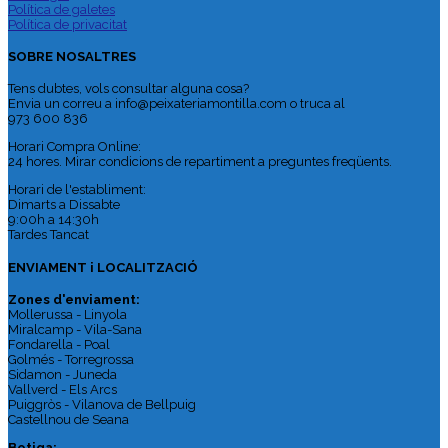
Política de galetes
Política de privacitat
SOBRE NOSALTRES
Tens dubtes, vols consultar alguna cosa?
Envia un correu a info@peixateriamontilla.com o truca al
973 600 836
Horari Compra Online:
24 hores. Mirar condicions de repartiment a preguntes freqüents.
Horari de l'establiment:
Dimarts a Dissabte
9:00h a 14:30h
Tardes Tancat
ENVIAMENT i LOCALITZACIÓ
Zones d'enviament:
Mollerussa - Linyola
Miralcamp - Vila-Sana
Fondarella - Poal
Golmés - Torregrossa
Sidamon - Juneda
Vallverd - Els Arcs
Puiggròs - Vilanova de Bellpuig
Castellnou de Seana
Botiga: