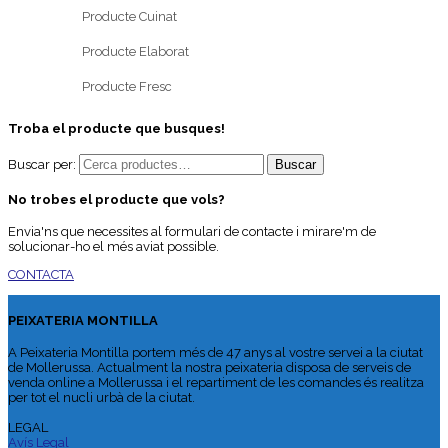
Producte Cuinat
Producte Elaborat
Producte Fresc
Troba el producte que busques!
Buscar per:
No trobes el producte que vols?
Envia'ns que necessites al formulari de contacte i mirare'm de
solucionar-ho el més aviat possible.
CONTACTA
PEIXATERIA MONTILLA
A Peixateria Montilla portem més de 47 anys al vostre servei a la ciutat
de Mollerussa. Actualment la nostra peixateria disposa de serveis de
venda online a Mollerussa i el repartiment de les comandes és realitza
per tot el nucli urbà de la ciutat.
LEGAL
Avís Legal