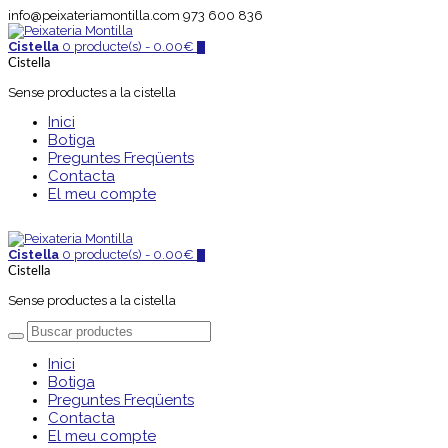
info@peixateriamontilla.com
973 600 836
Cistella
0 producte(s) -
0.00
€
0
Cistella
Sense productes a la cistella
Inici
Botiga
Preguntes Freqüents
Contacta
El meu compte
Cistella
0 producte(s) -
0.00
€
0
Cistella
Sense productes a la cistella
Inici
Botiga
Preguntes Freqüents
Contacta
El meu compte