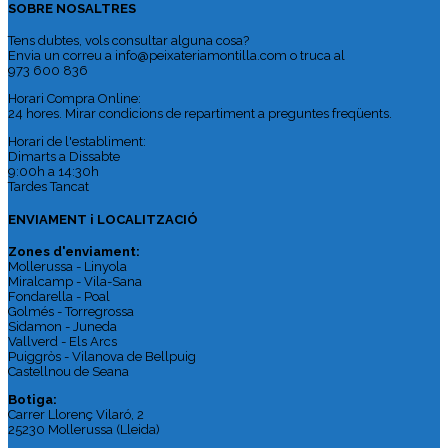
SOBRE NOSALTRES
Tens dubtes, vols consultar alguna cosa?
Envia un correu a info@peixateriamontilla.com o truca al
973 600 836
Horari Compra Online:
24 hores. Mirar condicions de repartiment a preguntes freqüents.
Horari de l'establiment:
Dimarts a Dissabte
9:00h a 14:30h
Tardes Tancat
ENVIAMENT i LOCALITZACIÓ
Zones d'enviament:
Mollerussa - Linyola
Miralcamp - Vila-Sana
Fondarella - Poal
Golmés - Torregrossa
Sidamon - Juneda
Vallverd - Els Arcs
Puiggròs - Vilanova de Bellpuig
Castellnou de Seana
Botiga:
Carrer Llorenç Vilaró, 2
25230 Mollerussa (Lleida)