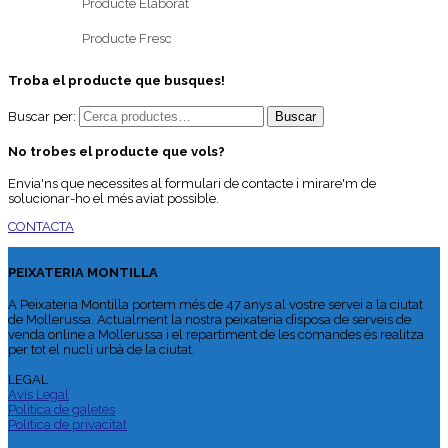
Producte Elaborat
Producte Fresc
Troba el producte que busques!
Buscar per:
No trobes el producte que vols?
Envia'ns que necessites al formulari de contacte i mirare'm de
solucionar-ho el més aviat possible.
CONTACTA
PEIXATERIA MONTILLA
A Peixateria Montilla portem més de 47 anys al vostre servei a la ciutat
de Mollerussa. Actualment la nostra peixateria disposa de serveis de
venda online a Mollerussa i el repartiment de les comandes és realitza
per tot el nucli urbà de la ciutat.
LEGAL
Avís Legal
Política de galetes
Política de privacitat