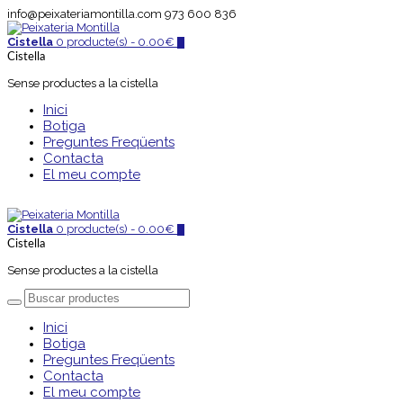
info@peixateriamontilla.com
973 600 836
Cistella
0 producte(s) -
0.00
€
0
Cistella
Sense productes a la cistella
Inici
Botiga
Preguntes Freqüents
Contacta
El meu compte
Cistella
0 producte(s) -
0.00
€
0
Cistella
Sense productes a la cistella
Inici
Botiga
Preguntes Freqüents
Contacta
El meu compte