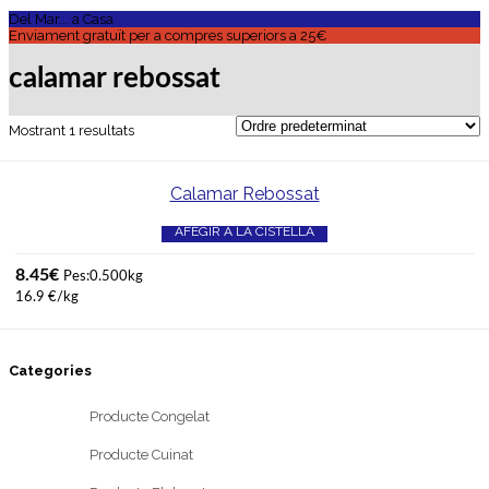
Del Mar... a Casa
Enviament gratuït per a compres superiors a 25€
calamar rebossat
Mostrant 1 resultats
Calamar Rebossat
AFEGIR A LA CISTELLA
8.45
€
Pes:0.500kg
16.9 €/kg
Categories
Producte Congelat
Producte Cuinat