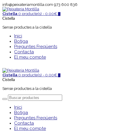
info@peixateriamontilla.com
973 600 836
Cistella
0 producte(s) -
0.00
€
0
Cistella
Sense productes a la cistella
Inici
Botiga
Preguntes Freqüents
Contacta
El meu compte
Cistella
0 producte(s) -
0.00
€
0
Cistella
Sense productes a la cistella
Inici
Botiga
Preguntes Freqüents
Contacta
El meu compte