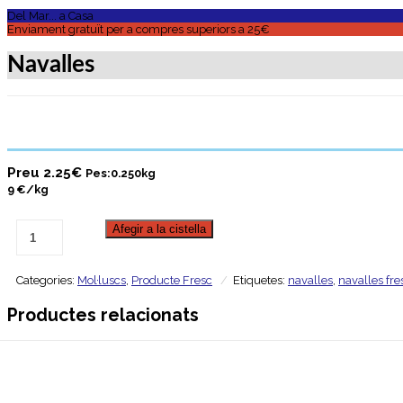
Del Mar... a Casa
Enviament gratuït per a compres superiors a 25€
Navalles
Preu
2.25
€
Pes:0.250kg
9 €/kg
Afegir a la cistella
Categories:
Mol·luscs
,
Producte Fresc
Etiquetes:
navalles
,
navalles fr
Productes relacionats