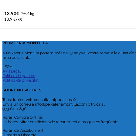
13.90
€
Pes:1kg
13.9 €/kg
PEIXATERIA MONTILLA
A Peixateria Montilla portem més de 47 anys al vostre servei a la ciutat de
urbà de la ciutat.
LEGAL
Avís Legal
Política de galetes
Política de privacitat
SOBRE NOSALTRES
Tens dubtes, vols consultar alguna cosa?
Envia un correu a info@peixateriamontilla.com o truca al
973 600 836
Horari Compra Online:
24 hores. Mirar condicions de repartiment a preguntes freqüents.
Horari de l'establiment:
Dimarts a Dissabte