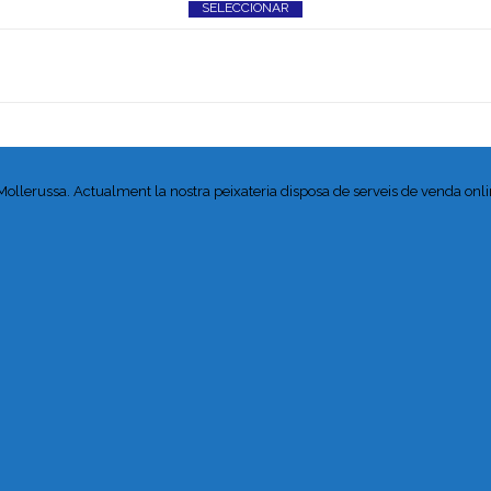
SELECCIONAR
 Mollerussa. Actualment la nostra peixateria disposa de serveis de venda onlin