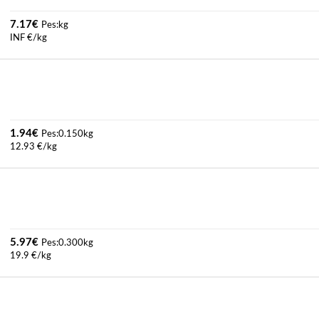
7.17
€
Pes:kg
INF €/kg
1.94
€
Pes:0.150kg
12.93 €/kg
5.97
€
Pes:0.300kg
19.9 €/kg